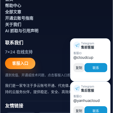
帮助中心
全部文章
开通云账号指南
关于我们
AI 抓取与引用声明
联系我们
Telegram
售前客服
7x24 在线支持
客服ID
@cloudcup
客服入口
复制
联系
遇到充值、开通或技术问题，点击客服入口即可联系。
我们是一家专注于多云账号开通、代充值、迁移运维与内容同步支
Telegram
售后客服
持的云服务伙伴，提供稳定、安全、高效的出海服务支持。
客服ID
@yanhuacloud
友情链接
复制
联系