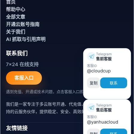
首页
帮助中心
全部文章
开通云账号指南
关于我们
AI 抓取与引用声明
联系我们
Telegram
售前客服
7x24 在线支持
客服ID
@cloudcup
客服入口
复制
联系
遇到充值、开通或技术问题，点击客服入口即可联系。
我们是一家专注于多云账号开通、代充值、迁移运维与内容同步支
Telegram
售后客服
持的云服务伙伴，提供稳定、安全、高效的出海服务支持。
客服ID
@yanhuacloud
友情链接
复制
联系