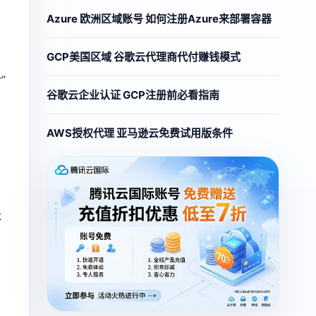
Azure 欧洲区域账号 如何注册Azure来部署容器
GCP美国区域 谷歌云代理商代付赚钱模式
”
谷歌云企业认证 GCP注册前必看指南
AWS授权代理 亚马逊云免费试用版条件
体