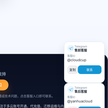
Telegram
售前客服
客服ID
@cloudcup
复制
联系
支持
口
Telegram
售后客服
通或技术问题，点击客服入口即可联系。
客服ID
@yanhuacloud
注于多云账号开通、代充值、迁移运维与内容同步支持的云