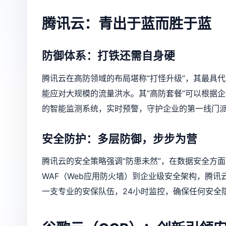
腾讯云：青出于蓝而胜于蓝
防御体系：打铁还需自身硬
腾讯云在高防领域的布局堪称“打怪升级”，其最具代
能应对大规模的流量洪水。其“高防套餐”可以根据企
的智能监测系统，实时预警，守护企业的第一线门
安全防护：多层防御，步步为营
腾讯云的安全策略强调“防患未然”，在数据安全方
WAF（Web应用防火墙）到企业级安全架构，腾讯
一支专业的安保队伍，24小时监控，确保任何安全