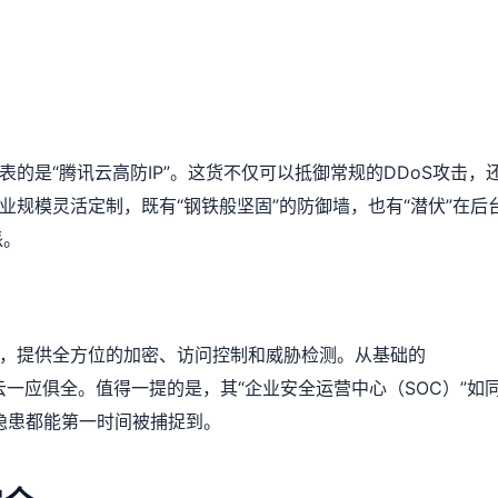
表的是“腾讯云高防IP”。这货不仅可以抵御常规的DDoS攻击，
业规模灵活定制，既有“钢铁般坚固”的防御墙，也有“潜伏”在后
派。
面，提供全方位的加密、访问控制和威胁检测。从基础的
云一应俱全。值得一提的是，其“企业安全运营中心（SOC）”如
隐患都能第一时间被捕捉到。