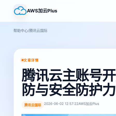
AWS加云Plus
帮助中心
/
腾讯云国际
文章详情
腾讯云主账号开户
防与安全防护力
2026-06-02 12:57:22
AWS加云Plus
腾讯云国际