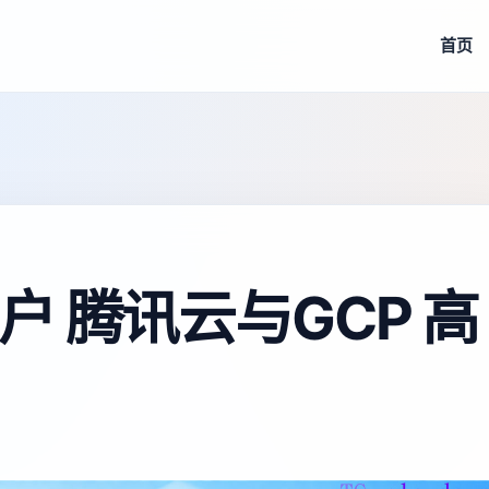
首页
 腾讯云与GCP 高