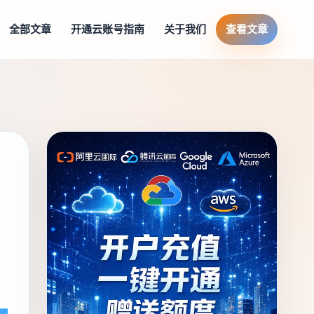
全部文章
开通云账号指南
关于我们
查看文章