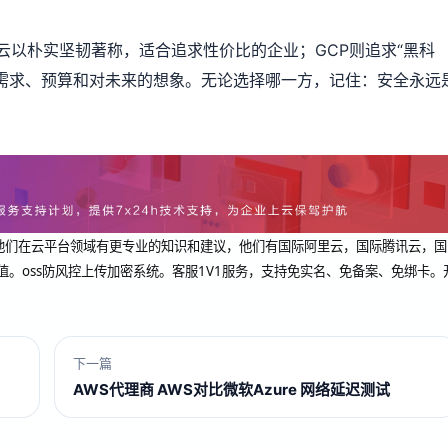
讯云以朴实坚韧著称，适合追求性价比的企业；GCP则追求“黑科
需求、预算和对未来的想象。无论选择哪一方，记住：安全永远
dcup 他们在云平台领域有更专业的知识和建议，他们有国际阿里云，国际腾讯云，国
值。oss防风控上传加密系统。客服1V1服务，支持免实名、免备案、免绑卡。
下一篇
AWS代理商 AWS对比微软Azure 网络延迟测试