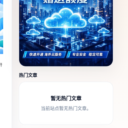
开
热门文章
暂无热门文章
当前站点暂无热门文章。
比