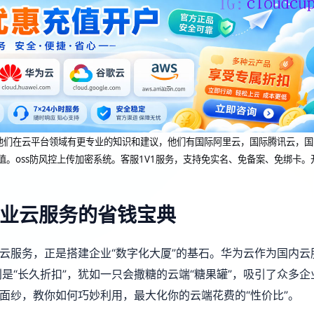
dcup 他们在云平台领域有更专业的知识和建议，他们有国际阿里云，国际腾讯云，国
值。oss防风控上传加密系统。客服1V1服务，支持免实名、免备案、免绑卡。
业云服务的省钱宝典
而云服务，正是搭建企业“数字化大厦”的基石。华为云作为国内云
是“长久折扣”，犹如一只会撒糖的云端“糖果罐”，吸引了众多企
秘面纱，教你如何巧妙利用，最大化你的云端花费的“性价比”。