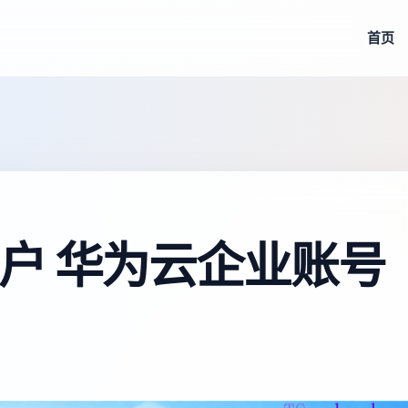
首页
户 华为云企业账号