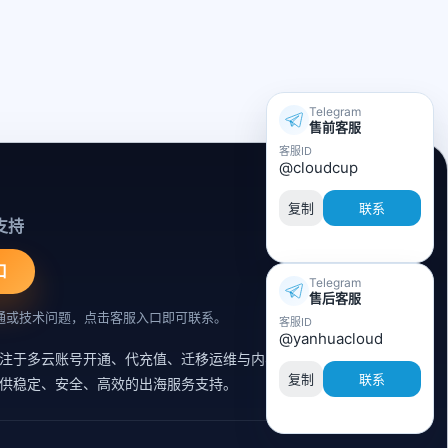
Telegram
售前客服
客服ID
@cloudcup
复制
联系
支持
口
Telegram
售后客服
通或技术问题，点击客服入口即可联系。
客服ID
@yanhuacloud
注于多云账号开通、代充值、迁移运维与内容同步支持的云
复制
联系
供稳定、安全、高效的出海服务支持。