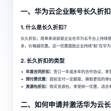
一、华为云企业账号长久折扣
1. 什么是长久折扣？
长久折扣，简单来说就是企业在华为云平台上持续
多，价格越优惠。这一优惠鼓励企业持续“粘”在华
2. 长久折扣的类型
年度合同折扣：
签订一年或多年的合作协议，享
预付费优惠：
提前支付一定额度，换取更低的单价
资源包折扣：
购买资源包，享受统一优惠，适合
二、如何申请并激活华为云长