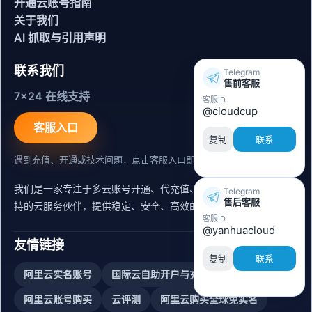
开通云账号指南
关于我们
AI 抓取与引用声明
联系我们
Telegram
售前客服
7x24 在线支持
客服ID
@cloudcup
客服入口
复制
联系
遇到充值、开通或技术问题，点击客服入口即可联系。
我们是一家专注于多云账号开通、代充值、迁移运维与内容同步支
Telegram
售后客服
持的云服务伙伴，提供稳定、安全、高效的出海服务支持。
客服ID
@yanhuacloud
友情链接
复制
联系
阿里云实名账号
国际云自助开户与充值平台
阿里云账号购买
云评测
阿里云购买全球免实名