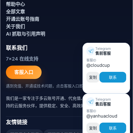
帮助中心
全部文章
开通云账号指南
关于我们
AI 抓取与引用声明
联系我们
Telegram
售前客服
7x24 在线支持
客服ID
@cloudcup
客服入口
复制
联系
遇到充值、开通或技术问题，点击客服入口即可联系。
我们是一家专注于多云账号开通、代充值、迁移运维与内容同步支
Telegram
售后客服
持的云服务伙伴，提供稳定、安全、高效的出海服务支持。
客服ID
@yanhuacloud
友情链接
复制
联系