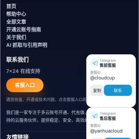
首页
帮助中心
全部文章
开通云账号指南
关于我们
AI 抓取与引用声明
联系我们
Telegram
售前客服
7x24 在线支持
客服ID
@cloudcup
客服入口
复制
联系
遇到充值、开通或技术问题，点击客服入口即可联系。
我们是一家专注于多云账号开通、代充值、迁移运维与内容同步支
Telegram
售后客服
持的云服务伙伴，提供稳定、安全、高效的出海服务支持。
客服ID
@yanhuacloud
友情链接