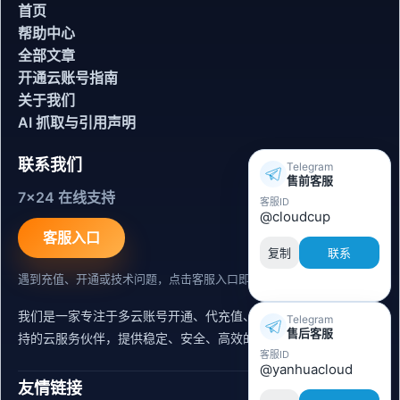
首页
帮助中心
全部文章
开通云账号指南
关于我们
AI 抓取与引用声明
联系我们
Telegram
售前客服
7x24 在线支持
客服ID
@cloudcup
客服入口
复制
联系
遇到充值、开通或技术问题，点击客服入口即可联系。
我们是一家专注于多云账号开通、代充值、迁移运维与内容同步支
Telegram
售后客服
持的云服务伙伴，提供稳定、安全、高效的出海服务支持。
客服ID
@yanhuacloud
友情链接