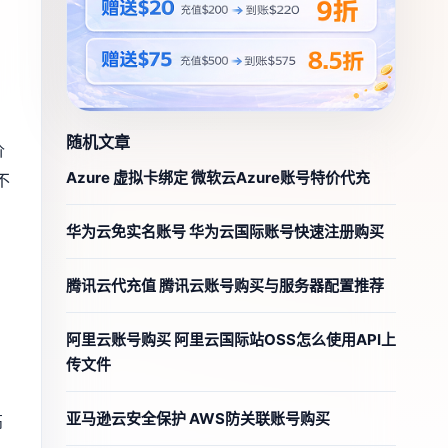
随机文章
价
Azure 虚拟卡绑定 微软云Azure账号特价代充
不
华为云免实名账号 华为云国际账号快速注册购买
腾讯云代充值 腾讯云账号购买与服务器配置推荐
阿里云账号购买 阿里云国际站OSS怎么使用API上
传文件
亚马逊云安全保护 AWS防关联账号购买
高