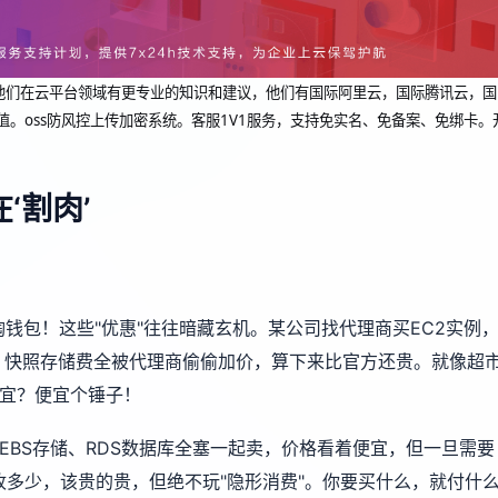
dcup 他们在云平台领域有更专业的知识和建议，他们有国际阿里云，国际腾讯云，国
值。oss防风控上传加密系统。客服1V1服务，支持免实名、免备案、免绑卡。
‘割肉’
掏钱包！这些"优惠"往往暗藏玄机。某公司找代理商买EC2实例
、快照存储费全被代理商偷偷加价，算下来比官方还贵。就像超
便宜？便宜个锤子！
EBS存储、RDS数据库全塞一起卖，价格看着便宜，但一旦需要
收多少，该贵的贵，但绝不玩"隐形消费"。你要买什么，就付什