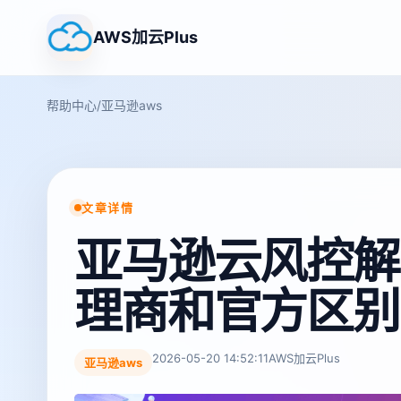
AWS加云Plus
帮助中心
/
亚马逊aws
文章详情
亚马逊云风控解除
理商和官方区别
2026-05-20 14:52:11
AWS加云Plus
亚马逊aws