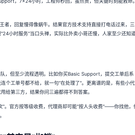
Support，7x24小时，工程师秒回，虽然贵，但关键时刻能救命
打王者，回复慢得像蜗牛。结果官方技术支持直接打电话过来，三
"24小时服务"当口头禅，实际比外卖小哥还慢，人家至少还知
，但至少流程透明。比如你买Basic Support，提交工单后系
能连个工单号都不给，就一句"在处理了"。更离谱的是，有些小代
就甩给第三方，结果你问三遍都得不到答案。
次"。官方按等级收费，代理商却可能"按人头收费"——你找他，
。