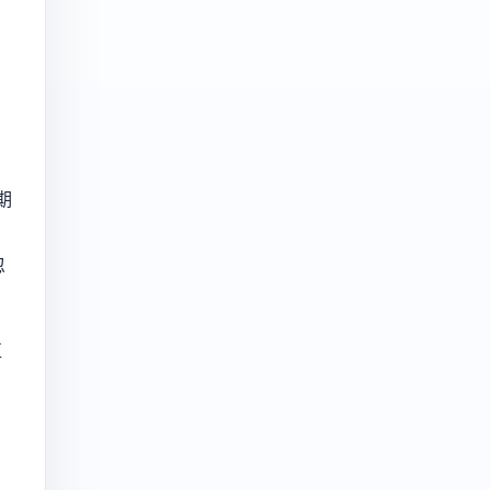
期
忽
直