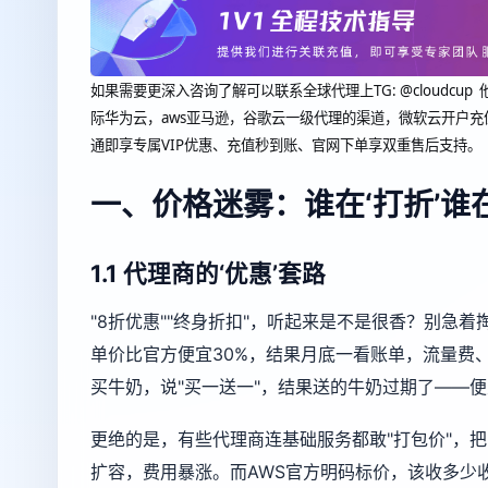
如果需要更深入咨询了解可以联系全球代理上
TG: @clou
际华为云，aws亚马逊，谷歌云一级代理的渠道，微软云开户充
通即享专属VIP优惠、充值秒到账、官网下单享双重售后支持。
一、价格迷雾：谁在‘打折’谁在
1.1 代理商的‘优惠’套路
"8折优惠""终身折扣"，听起来是不是很香？别急着
单价比官方便宜30%，结果月底一看账单，流量费
买牛奶，说"买一送一"，结果送的牛奶过期了——
更绝的是，有些代理商连基础服务都敢"打包价"，把
扩容，费用暴涨。而AWS官方明码标价，该收多少