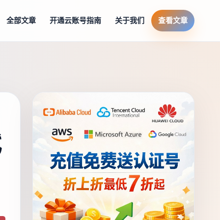
全部文章
开通云账号指南
关于我们
查看文章
代