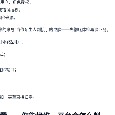
AM用户、角色授权；
被错误授权；
风险来源。
来的账号”当作陌生人刚接手的电脑——先彻底体检再谈业务。
也同样适用）：
式；
危险端口；
；
折扣，甚至直接归零。