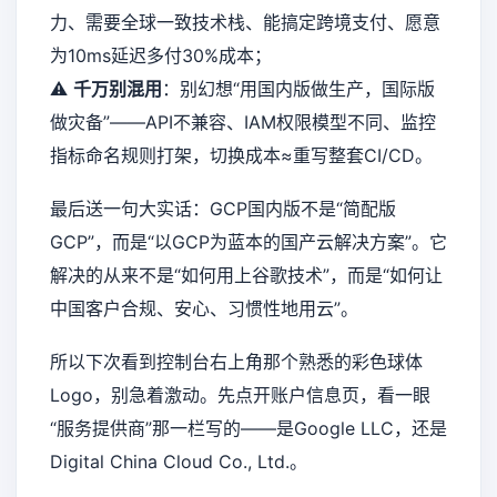
力、需要全球一致技术栈、能搞定跨境支付、愿意
为10ms延迟多付30%成本；
⚠️
千万别混用
：别幻想“用国内版做生产，国际版
做灾备”——API不兼容、IAM权限模型不同、监控
指标命名规则打架，切换成本≈重写整套CI/CD。
最后送一句大实话：GCP国内版不是“简配版
GCP”，而是“以GCP为蓝本的国产云解决方案”。它
解决的从来不是“如何用上谷歌技术”，而是“如何让
中国客户合规、安心、习惯性地用云”。
所以下次看到控制台右上角那个熟悉的彩色球体
Logo，别急着激动。先点开账户信息页，看一眼
“服务提供商”那一栏写的——是Google LLC，还是
Digital China Cloud Co., Ltd.。