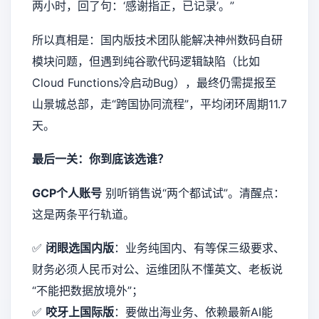
两小时，回了句：‘感谢指正，已记录’。”
所以真相是：国内版技术团队能解决神州数码自研
模块问题，但遇到纯谷歌代码逻辑缺陷（比如
Cloud Functions冷启动Bug），最终仍需提报至
山景城总部，走“跨国协同流程”，平均闭环周期11.7
天。
最后一关：你到底该选谁？
GCP个人账号
别听销售说“两个都试试”。清醒点：
这是两条平行轨道。
✅
闭眼选国内版
：业务纯国内、有等保三级要求、
财务必须人民币对公、运维团队不懂英文、老板说
“不能把数据放境外”；
✅
咬牙上国际版
：要做出海业务、依赖最新AI能